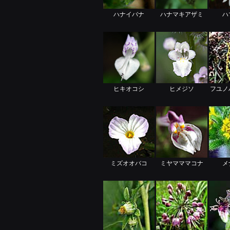
ハナイバナ
ハナマキアザミ
ハ
ヒキオコシ
ヒメジソ
フユノ
ミズオオバコ
ミヤマママコナ
メ