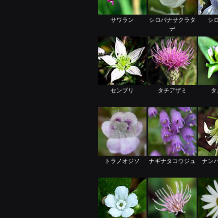
サワラン
シロバナサクラタ
シ
デ
センブリ
タチアザミ
タ
トラノオジソ
ナギナタコウジュ
ナン