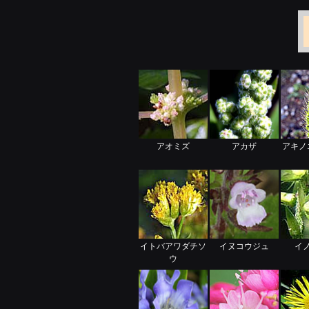
アオミズ
アカザ
アキノ
イトバアワダチソ
イヌコウジュ
イ
ウ