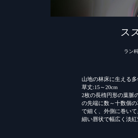
ス
ラン
山地の林床に生える多
草丈:15～20cm
2枚の長楕円形の葉脈
の先端に数～十数個の
で細く、外側に巻いて
細い唇状で幅広く淡紅