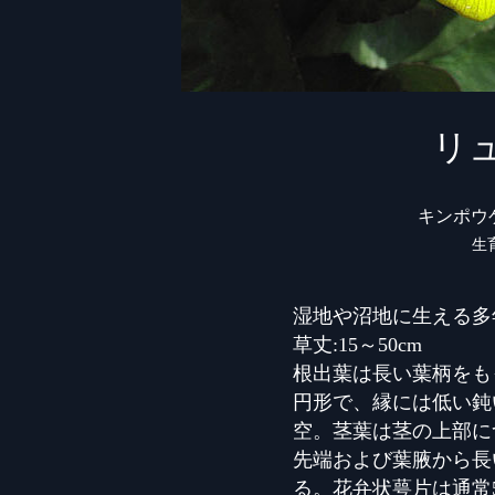
リ
キンポウ
生
湿地や沼地に生える多
草丈:15～50cm
根出葉は長い葉柄をも
円形で、縁には低い鈍
空。茎葉は茎の上部に
先端および葉腋から長
る。花弁状萼片は通常