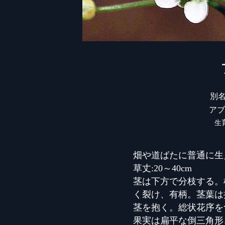
別
アブ
生
畑や道ばたに普通に生
草丈:20～40cm
茎は下方で分枝する。
く裂け、有柄。茎葉は
茎を抱く。総状花序を
果実は扁平な倒三角形